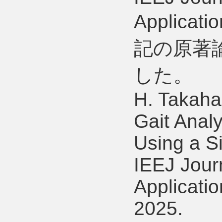
Applica
記の原著
した。
H. Takahas
Gait Anal
Using a Si
IEEJ Journ
Applicatio
2025.