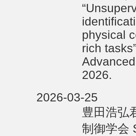
“Unsuperv
identifica
physical c
rich tasks”
Advanced 
2026.
2026-03-25
豊田浩弘君
制御学会 