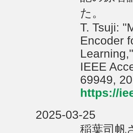
た。
T. Tsuji:
Encoder fo
Learning,
IEEE Acce
69949, 20
https://i
2025-03-25
稲葉司帆